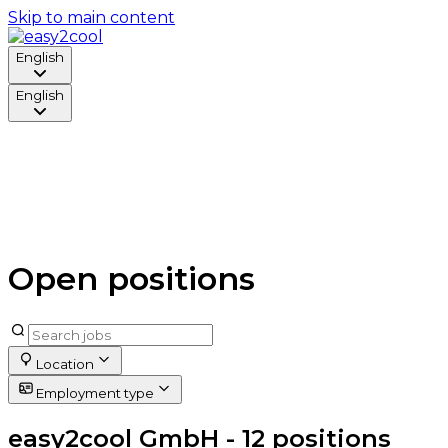
Skip to main content
English
English
Join 
you
Open positions
Location
Employment type
easy2cool GmbH
- 12 positions